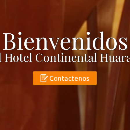
laza de Arm
de Huaraz